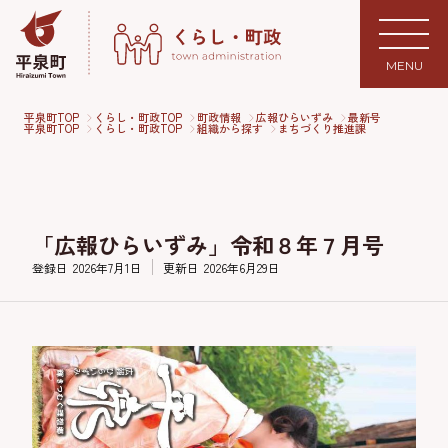
MENU
平泉町TOP
くらし・町政TOP
町政情報
広報ひらいずみ
最新号
平泉町TOP
くらし・町政TOP
組織から探す
まちづくり推進課
「広報ひらいずみ」令和８年７月号
登録日
2026年7月1日
更新日
2026年6月29日