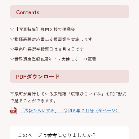
Contents
▽【写真特集】町内３校で運動会
▽物価高騰対応重点支援事業を実施します
▽平泉町長選挙投票日は８月９日です
▽世界遺産登録15周年ＰＲ大使にケロロ軍曹
PDFダウンロード
平泉町が発行している広報紙「広報ひらいずみ」をPDF形式
で見ることができます。
「広報ひらいずみ」 令和８年７月号（全ページ）
このページは参考になりましたか？