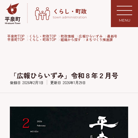
MENU
平泉町TOP
くらし・町政TOP
町政情報
広報ひらいずみ
最新号
平泉町TOP
くらし・町政TOP
組織から探す
まちづくり推進課
「広報ひらいずみ」令和８年２月号
登録日
2026年2月1日
更新日
2026年1月29日