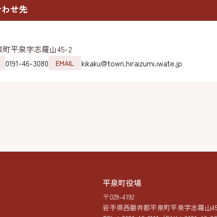
合わせ先
町平泉字志羅山45-2
0191-46-3080
kikaku@town.hiraizumi.iwate.jp
EMAIL
平泉町役場
〒029-4192
岩手県西磐井郡平泉町平泉字志羅山45-