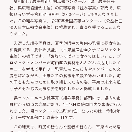
令和6年度岩手県市町村広報コンクール（県、岩手日報
社、県広報協議会主催）の広報写真（組み写真）部門で、広
報ひらいずみ令和6年9月号（2～3ページ）が1位となりまし
た。この組み写真は、令和7年全国広報コンクール（公益社団
法人日本広報協会主催）に推薦され、審査を受けることとな
りました。
入選した組み写真は、夏季休暇中の町内の児童に昼食を無
料提供する「夏休み食堂」（平泉農産企画女子プロジェクト
主催）の様子です。「お腹いっぱいに食べてほしい」と、プ
ロジェクトメンバーが町内産の食材をふんだんに活用したメ
ニューを考えて手作り。児童たちは友だちやメンバーとの交
流を深めながら、出来たての食事を笑顔で味わいました。町
の子どもたちのために取り組む人たちの姿、平泉の未来を担
う子どもたちの元気な姿を紹介したいと掲載しました。
県コンクールの広報写真（組み写真）部門には、県内の市
町村から50点の応募があり、1月15日に盛岡市内で審査が行わ
れました。県コンクールで当町が1位になったのは、令和4年
度（一枚写真部門）以来2回目です。
この結果は、町民の皆さんや読者の皆さん、平泉のため活