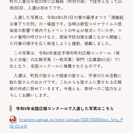
町の入賞は平成30年に広報紙（町村の部）で佳作となって以
来2回目、入選は初めてです。
入選した写真は、令和4年5月3日の春の藤原まつり「源義経
公東下り行列」の一場面です。当時は新型コロナウイルス感
染症の影響で県内でもイベントの中止が相次いでいた中、マ
スク着用の呼びかけなど、感染予防対策を講じながら開催し
た行事の様子を広く発信しようと撮影、掲載しました。
この写真は、令和4年度岩手県市町村広報コンクール（県
など主催）の広報写真（一枚写真）部門（応募数80点）で1
位となり、全国コンクールに推薦されたものです。
入選は、町民の皆さんや読者の皆さん、平泉のため活動に
励む皆さんのおかげです。これからも皆さんに愛される広報
紙の作成に努めていきます。今後とも、取材へのご協力をよ
ろしくお願いします。
令和5年全国広報コンクールで入選した写真はこちら
hiraizumi.saksak.jp/koho/upload/2022/202206kou_hira_P
02-03.pdf