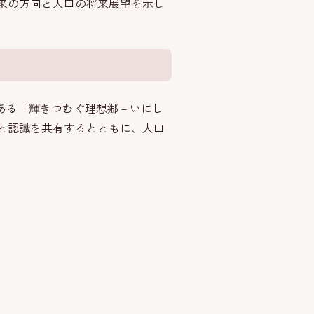
来の方向と人口の将来展望を示し
である「輝きつむぐ理想郷－いにし
と認識を共有するとともに、人口