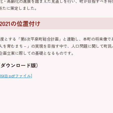
・高齢化の進展を踏まえた見直しを行い、町が目指すべき将
を新たに策定しました。
021の位置付け
初年度とする「第6次平泉町総合計画」と連動し、本町の将来像
人を育むまち－」の実現を目指す中で、人口問題に関して町民
企画立案に際しての基礎となるものです。
（ダウンロード版）
6KB pdfファイル]