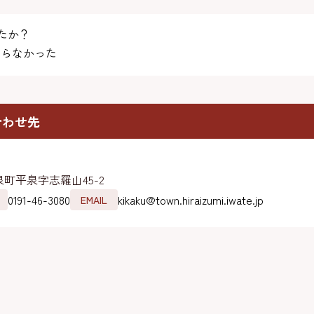
たか？
らなかった
合わせ先
町平泉字志羅山45-2
0191-46-3080
kikaku@town.hiraizumi.iwate.jp
EMAIL