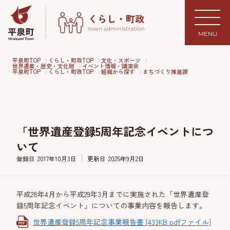
MENU
平泉町TOP
くらし・町政TOP
文化・スポーツ
世界遺産・歴史・文化財
イベント情報・講演会
平泉町TOP
くらし・町政TOP
組織から探す
まちづくり推進課
「世界遺産登録5周年記念イベントにつ
いて
登録日
2017年10月3日
更新日
2025年9月2日
平成28年4月から平成29年3月までに実施された「世界遺産登
録5周年記念イベント」についての事業内容を報告します。
世界遺産登録5周年記念事業報告書 [433KB pdfファイル]